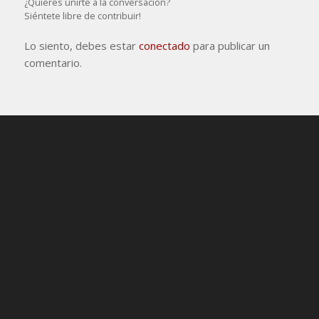
¿Quieres unirte a la conversación?
Siéntete libre de contribuir!
Lo siento, debes estar
conectado
para publicar un
comentario.